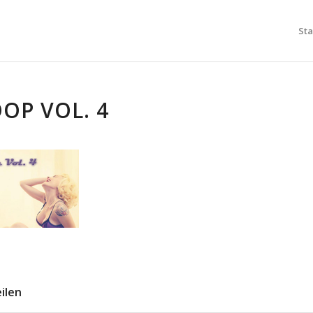
Sta
OP VOL. 4
eilen